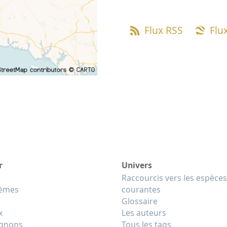
Flux RSS
Flu
r
Univers
Raccourcis vers les espèces
tèmes
courantes
Glossaire
x
Les auteurs
gnons
Tous les tags