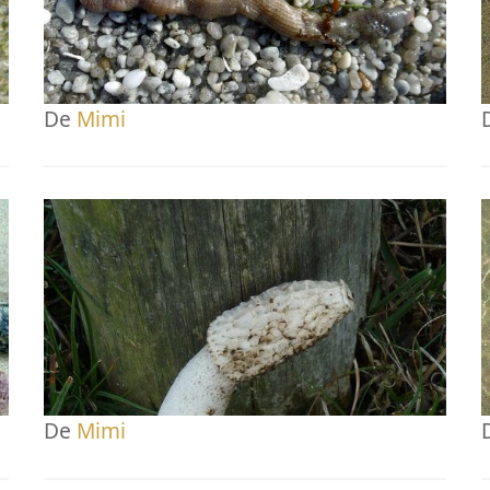
De
Mimi
De
Mimi