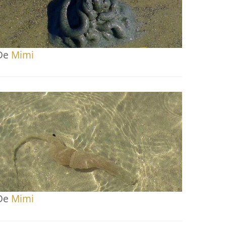
De
Mimi
De
Mimi