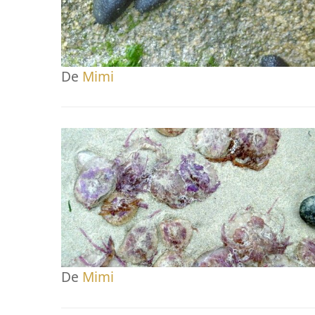
De
Mimi
De
Mimi