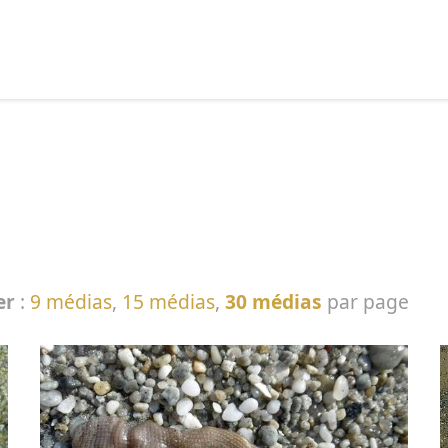
echercher :
er
:
9 médias
,
15 médias
,
30 médias
par page