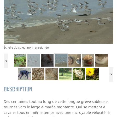
Échelle du sujet : non renseignée
<
>
Description
Des centaines tout au long de cette longue grève sableuse,
tournés vers le large à marée montante. Qui se mettent à
cavaler tous en même temps avec une incroyable vélocité, à