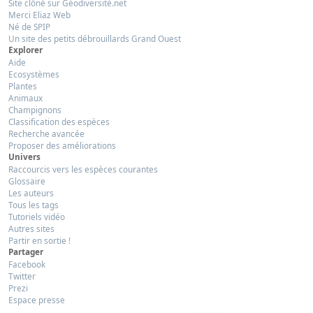
Site clôné sur Géodiversité.net
Merci Eliaz Web
Né de SPIP
Un site des petits débrouillards Grand Ouest
Explorer
Aide
Ecosystèmes
Plantes
Animaux
Champignons
Classification des espèces
Recherche avancée
Proposer des améliorations
Univers
Raccourcis vers les espèces courantes
Glossaire
Les auteurs
Tous les tags
Tutoriels vidéo
Autres sites
Partir en sortie !
Partager
Facebook
Twitter
Prezi
Espace presse