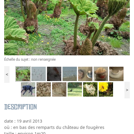
Échelle du sujet : non renseignée
<
>
Description
date : 19 avril 2013
où : en bas des remparts du château de fougères
taille : environ 1m20