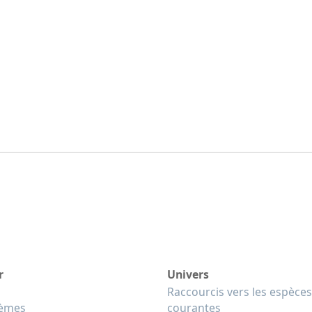
r
Univers
Raccourcis vers les espèces
tèmes
courantes