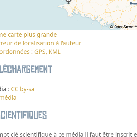
ne carte plus grande
reur de localisation à l’auteur
oordonnées : GPS, KML
éléchargement
ia :
CC by-sa
 média
cientifiques
ot clé scientifique à ce média il faut être inscri