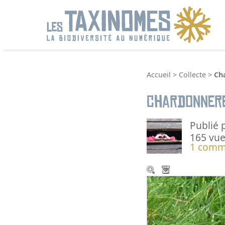
R
Accueil
>
Collecte
>
Ch
Chardonner
Publié 
165 vue
1 comm