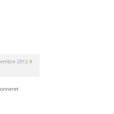
cembre 2012
#
donneret