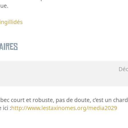
que.
ingillidés
aires
Dé
ec court et robuste, pas de doute, c’est un char
ici :
http://www.lestaxinomes.org/media2029