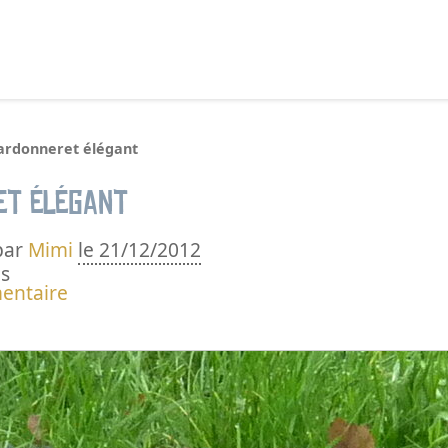
echercher :
ardonneret élégant
et élégant
par
Mimi
le 21/12/2012
s
entaire