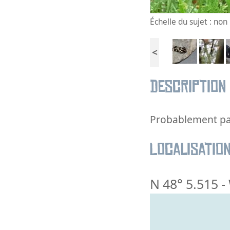
Échelle du sujet : no
<
Description
Probablement pas
Localisatio
N 48° 5.515
-