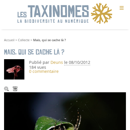
≡
Accueil
>
Collecte
>
Mais, qui se cache là ?
Mais, qui se cache là ?
Publié par
Deuns
le 08/10/2012
184 vues
0 commentaire