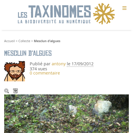
≡
Accueil
>
Collecte
>
Mesclun d’algues
Mesclun d’algues
Publié par
antony
le 17/09/2012
374 vues
0 commentaire