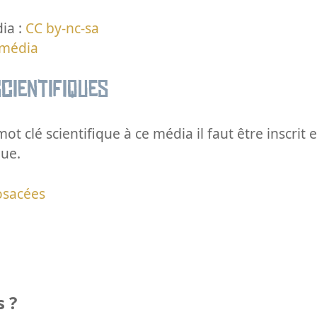
ia :
CC by-nc-sa
 média
cientifiques
ot clé scientifique à ce média il faut être inscri
que.
osacées
 ?