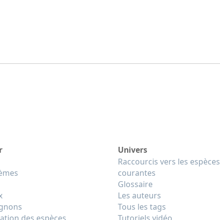
r
Univers
Raccourcis vers les espèces
tèmes
courantes
Glossaire
x
Les auteurs
gnons
Tous les tags
cation des espèces
Tutoriels vidéo