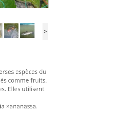
>
verses espèces du
més comme fruits.
 Elles utilisent
ria ×ananassa.