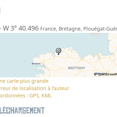
n
-
W 3° 40.496
France
,
Bretagne
,
Plouégat-Gué
ne carte plus grande
reur de localisation à l’auteur
oordonnées : GPS, KML
éléchargement