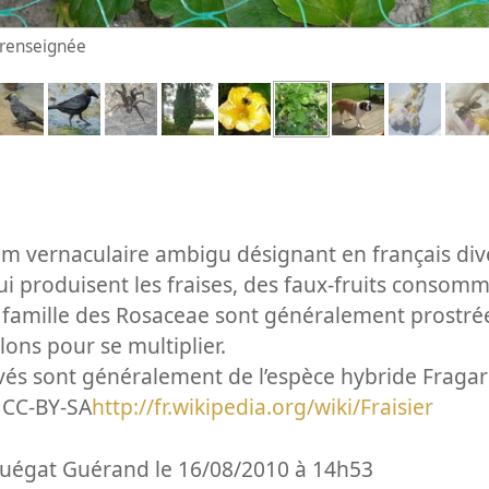
n renseignée
nom vernaculaire ambigu désignant en français di
ui produisent les fraises, des faux-fruits consom
 famille des Rosaceae sont généralement prostrées.
ons pour se multiplier.
tivés sont généralement de l’espèce hybride Fraga
e CC-BY-SA
http://fr.wikipedia.org/wiki/Fraisier
ouégat Guérand le 16/08/2010 à 14h53