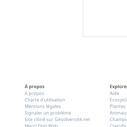
À propos
Explore
A propos
Aide
Charte d’utilisation
Ecosys
Mentions légales
Plantes
Signaler un problème
Animau
Site clôné sur Géodiversité.net
Champi
Merci Eliaz Web
Classifi