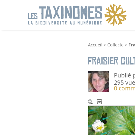
R
Accueil
>
Collecte
>
Fra
Fraisier cul
Publié 
295 vue
0 comm