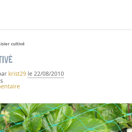
echercher :
isier cultivé
tivé
par
krist29
le 22/08/2010
s
entaire