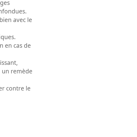
ages
onfondues.
bien avec le
iques.
on en cas de
issant,
i un remède
r contre le