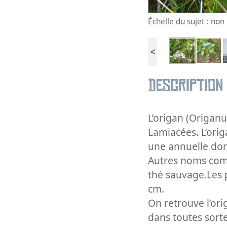
Échelle du sujet : no
<
Description
L’origan (Origanu
Lamiacées. L’ori
une annuelle dont
Autres noms comm
thé sauvage.Les p
cm.
On retrouve l’ori
dans toutes sorte