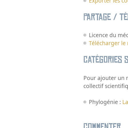
Exporter les c
Partage / T
Licence du méd
Télécharger le
Catégories s
Pour ajouter un m
collectif scientifi
Phylogénie :
La
Commenter