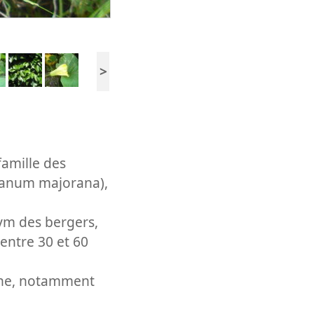
>
famille des
iganum majorana),
ym des bergers,
entre 30 et 60
enne, notamment