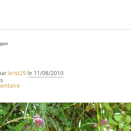
echercher :
igan
par
krist29
le 11/08/2010
s
entaire