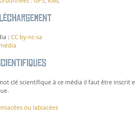
oordonnées : GPS, KML
éléchargement
ia :
CC by-nc-sa
 média
cientifiques
ot clé scientifique à ce média il faut être inscri
que.
miacées ou labiacées