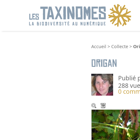
R
Accueil
>
Collecte
>
Or
Origan
Publié 
288 vue
0 comm