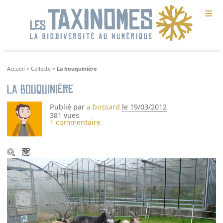
≡
Accueil
>
Collecte
>
La bouquinière
La bouquinière
Publié par
a.bossard
le 19/03/2012
381 vues
1 commentaire