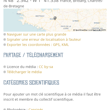
N 48° 2.542
-
W 1° 41.538
France
,
Brittany
,
Chartres-
de-Bretagne
Naviguer sur une carte plus grande
Signaler une erreur de localisation à l’auteur
Exporter les coordonnées : GPS, KML
Partage / Téléchargement
Licence du média :
CC by-sa
Télécharger le média
Catégories scientifiques
Pour ajouter un mot clé scientifique à ce média il faut être
inscrit et membre du collectif scientifique.
Phylogénie :
Caprinés