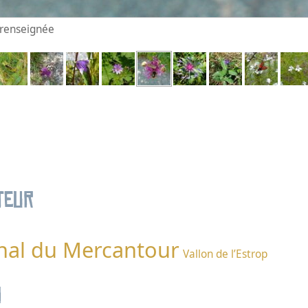
n renseignée
teur
nal du Mercantour
Vallon de l’Estrop
n