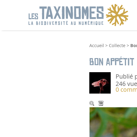
R
Accueil
>
Collecte
>
Bo
Bon appétit
Publié 
246 vue
0 comm