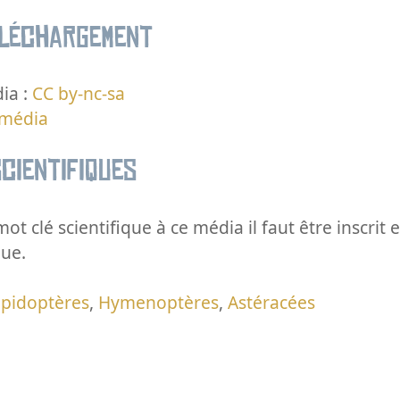
éléchargement
ia :
CC by-nc-sa
 média
cientifiques
ot clé scientifique à ce média il faut être inscri
que.
épidoptères
,
Hymenoptères
,
Astéracées