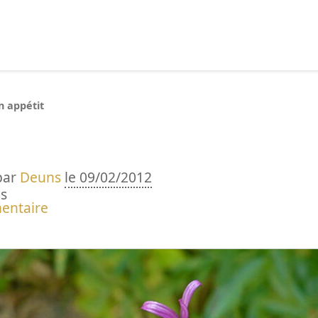
echercher :
n appétit
par
Deuns
le 09/02/2012
s
entaire