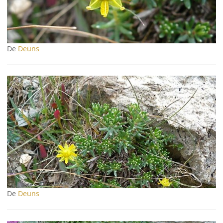
De
Deuns
De
Deuns