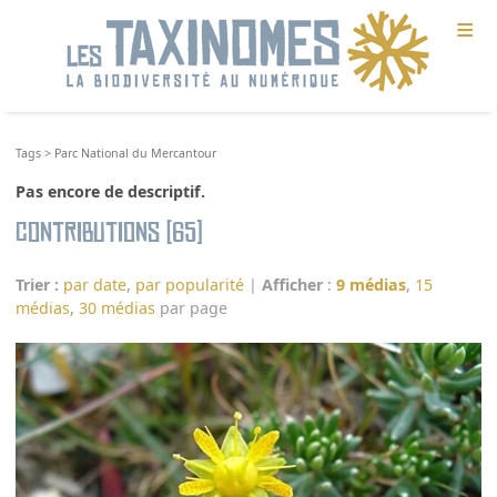
≡
Tags
>
Parc National du Mercantour
Pas encore de descriptif.
Contributions (65)
Trier :
par date
,
par popularité
|
Afficher
:
9 médias
,
15
médias
,
30 médias
par page