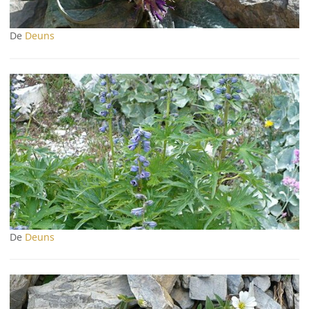
De
Deuns
De
Deuns