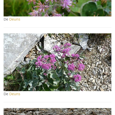
De
Deuns
De
Deuns