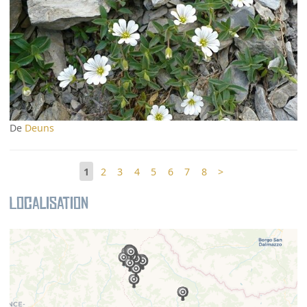
De
Deuns
1
2
3
4
5
6
7
8
>
Localisation