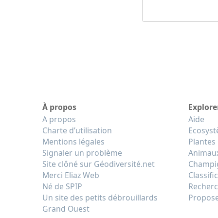
À propos
Explore
A propos
Aide
Charte d’utilisation
Ecosys
Mentions légales
Plantes
Signaler un problème
Animau
Site clôné sur Géodiversité.net
Champi
Merci Eliaz Web
Classifi
Né de SPIP
Recherc
Un site des petits débrouillards
Propose
Grand Ouest