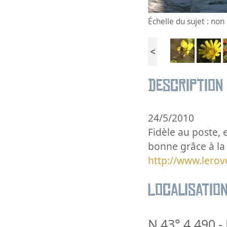
Échelle du sujet : no
<
Description
24/5/2010
Fidèle au poste, e
bonne grâce à la 
http://www.lerov
Localisatio
N 43° 4.490
-