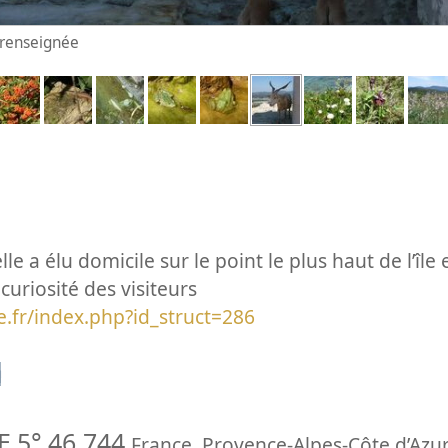
n renseignée
lle a élu domicile sur le point le plus haut de l’île
curiosité des visiteurs
e.fr/index.php?id_struct=286
n
E 5° 46.744
France
,
Provence-Alpes-Côte d’Azur