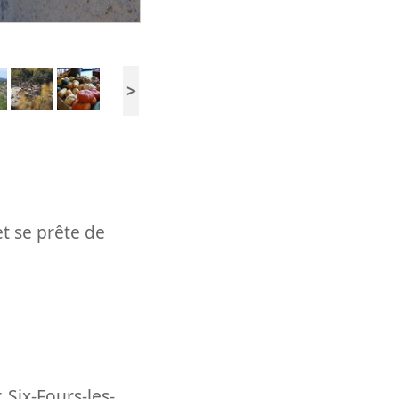
>
 et se prête de
,
Six-Fours-les-