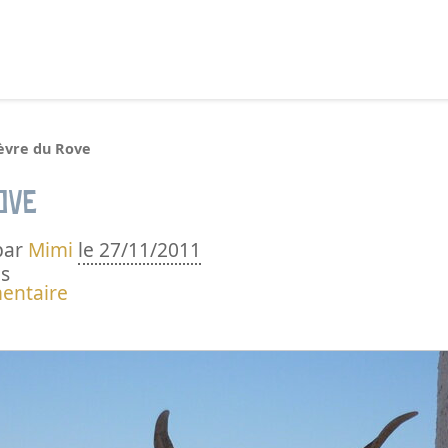
echercher :
èvre du Rove
ove
par
Mimi
le 27/11/2011
s
entaire