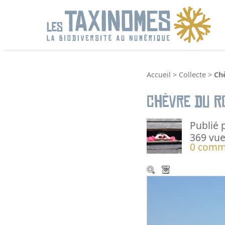
R
Accueil
>
Collecte
>
Ch
Chèvre du R
Publié 
369 vue
0 comm