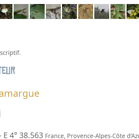
criptif.
teur
 Camargue
n
-
E 4° 38.563
France
,
Provence-Alpes-Côte d’Az