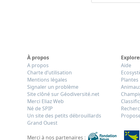
À propos
Explore
A propos
Aide
Charte d’utilisation
Ecosys
Mentions légales
Plantes
Signaler un problème
Animau
Site clôné sur Géodiversité.net
Champi
Merci Eliaz Web
Classifi
Né de SPIP
Recherc
Un site des petits débrouillards
Propose
Grand Ouest
Merci à nos partenaires :