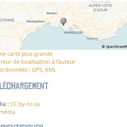
ne carte plus grande
reur de localisation à l’auteur
oordonnées : GPS, KML
éléchargement
ia :
CC by-nc-sa
 média