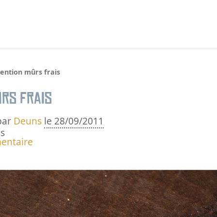
echercher :
ention mûrs frais
ûrs frais
par
Deuns
le 28/09/2011
s
entaire