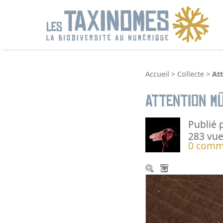
R
Accueil
>
Collecte
>
Att
Attention m
Publié 
283 vue
0 comm