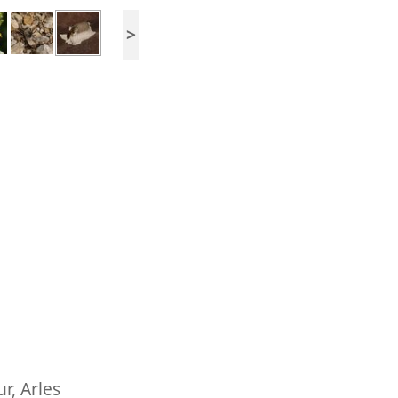
>
ur
,
Arles