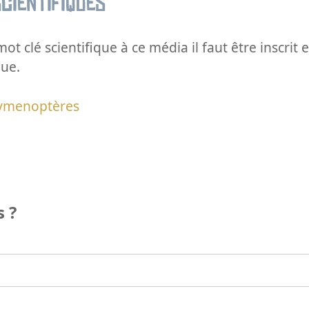
cientifiques
ot clé scientifique à ce média il faut être inscri
que.
ymenoptères
 ?