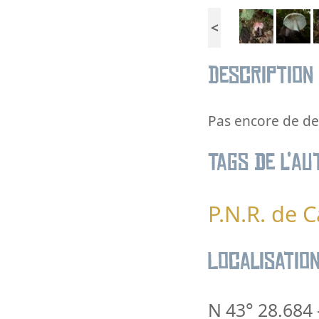
<
Description
Pas encore de des
Tags de l’au
P.N.R. de
Localisatio
N 43° 28.684