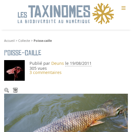
≡
Accueil
>
Collecte
>
Poisse-caille
Poisse-caille
Publié par
Deuns
le 19/08/2011
305 vues
3 commentaires