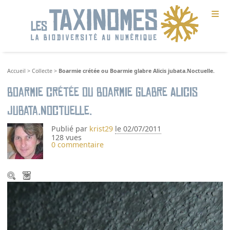
≡
Accueil
>
Collecte
>
Boarmie crétée ou Boarmie glabre Alicis jubata.Noctuelle.
Boarmie crétée ou Boarmie glabre Alicis
jubata.Noctuelle.
Publié par
krist29
le 02/07/2011
128 vues
0 commentaire