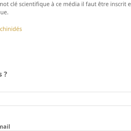
ot clé scientifique à ce média il faut être inscri
que.
chinidés
 ?
mail