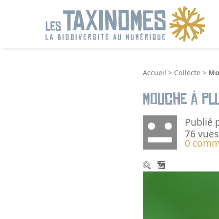
R
Accueil
>
Collecte
>
Mo
Mouche à pl
Publié 
76 vues
0 comm