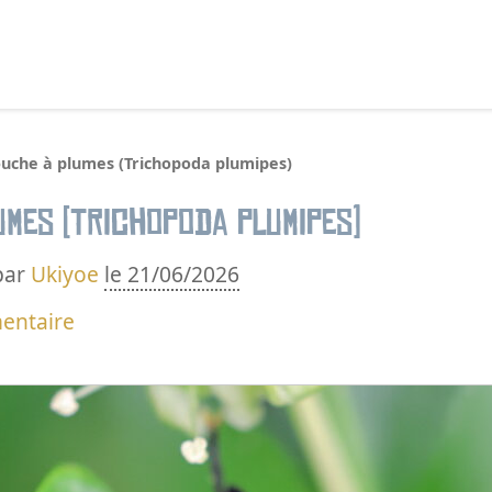
echercher :
uche à plumes (Trichopoda plumipes)
umes (Trichopoda plumipes)
par
Ukiyoe
le 21/06/2026
entaire