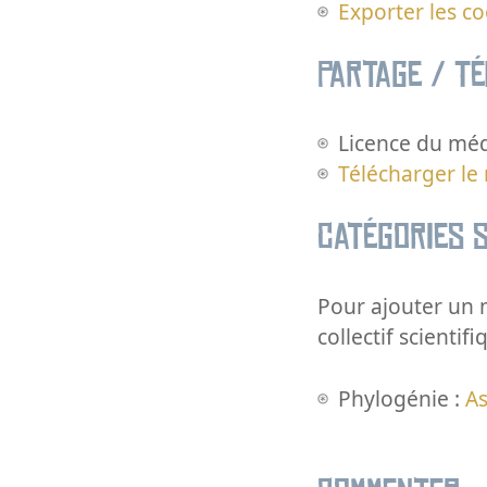
Exporter les c
Partage / T
Licence du méd
Télécharger le
Catégories s
Pour ajouter un m
collectif scientifi
Phylogénie :
As