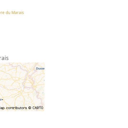
ère du Marais
rais