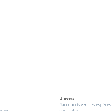
r
Univers
Raccourcis vers les espèces
tèmes
courantes