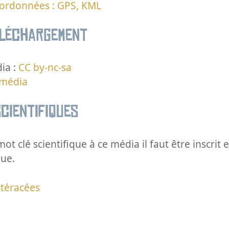
oordonnées : GPS, KML
éléchargement
ia :
CC by-nc-sa
 média
cientifiques
ot clé scientifique à ce média il faut être inscri
que.
téracées