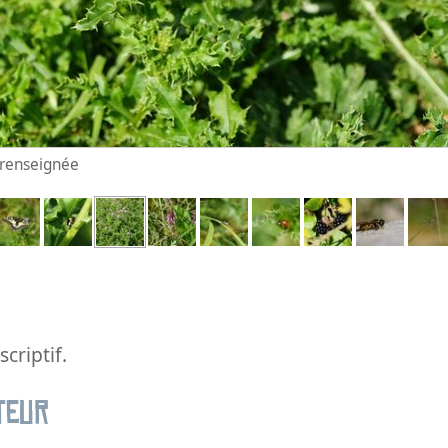
n renseignée
criptif.
teur