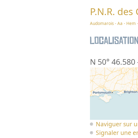
P.N.R. des
Audomarois - Aa - Hem -
Localisatio
N 50° 46.580
Naviguer sur u
Signaler une er