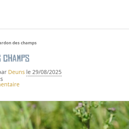
echercher :
ardon des champs
s champs
par
Deuns
le 29/08/2025
s
entaire