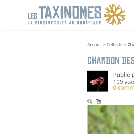
R
Accueil
>
Collecte
>
Ch
Chardon de
Publié 
199 vue
0 comm