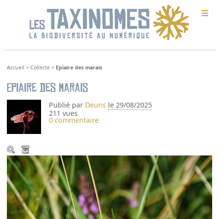
≡
Accueil
>
Collecte
>
Epiaire des marais
Epiaire des marais
Publié par
Deuns
le 29/08/2025
211 vues
0 commentaire