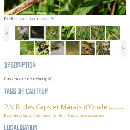
Échelle du sujet : non renseignée
<
>
Description
Pas encore de descriptif.
Tags de l’auteur
P.N.R. des Caps et Marais d’Opale
Réserve de
Biosphère du Marais Audomarois - Aa - Hem - Flandre
Ferme du Zuidbrouck
Localisation