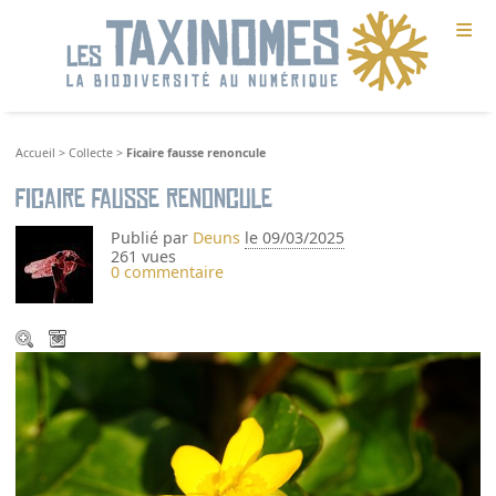
≡
Accueil
>
Collecte
>
Ficaire fausse renoncule
Ficaire fausse renoncule
Publié par
Deuns
le 09/03/2025
261 vues
0 commentaire