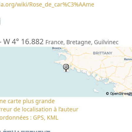
edia.org/wiki/Rose_de_car%C3%AAme
n
-
W 4° 16.882
France
,
Bretagne
,
Guilvinec
ne carte plus grande
reur de localisation à l’auteur
oordonnées : GPS, KML