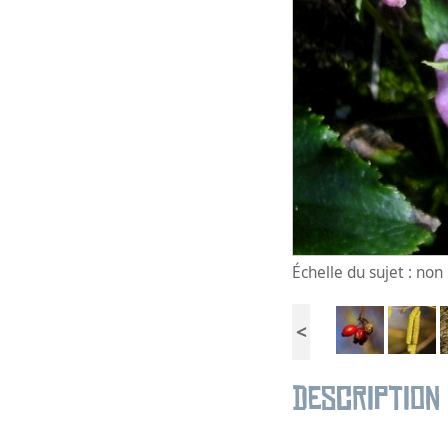
Échelle du sujet : no
<
Description