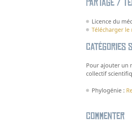
Partage / T
Licence du méd
Télécharger le
Catégories s
Pour ajouter un m
collectif scientifi
Phylogénie :
R
Commenter