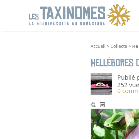
R
Accueil
>
Collecte
>
He
Hellébores 
Publié 
252 vue
0 comm