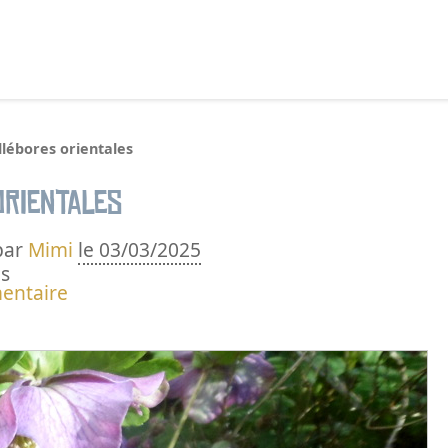
echercher :
llébores orientales
orientales
par
Mimi
le 03/03/2025
s
entaire