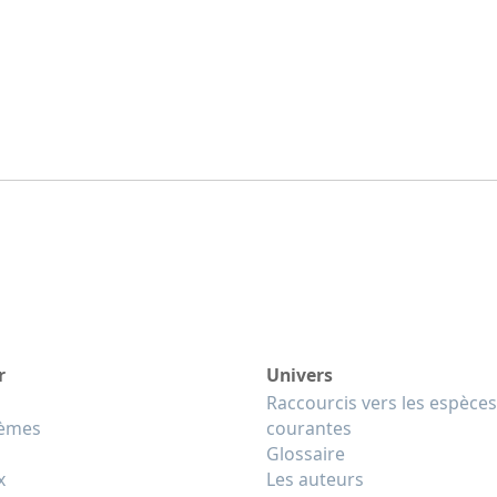
r
Univers
Raccourcis vers les espèces
tèmes
courantes
Glossaire
x
Les auteurs