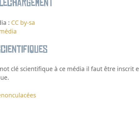
éléchargement
ia :
CC by-sa
 média
cientifiques
ot clé scientifique à ce média il faut être inscri
que.
enonculacées