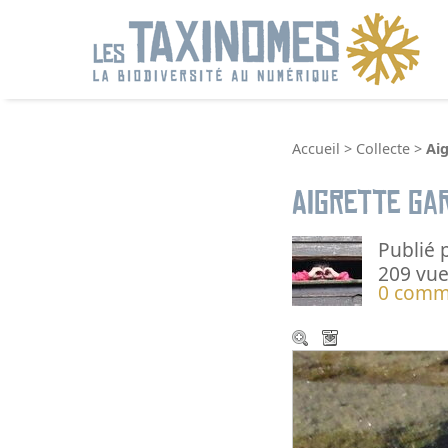
R
Accueil
>
Collecte
>
Ai
Aigrette ga
Publié 
209 vue
0 comm