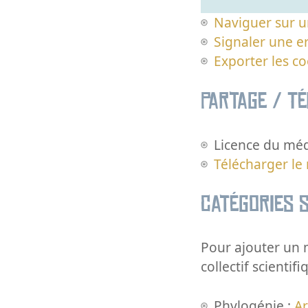
Naviguer sur u
Signaler une er
Exporter les c
Partage / T
Licence du méd
Télécharger le
Catégories s
Pour ajouter un m
collectif scientifi
Phylogénie :
A