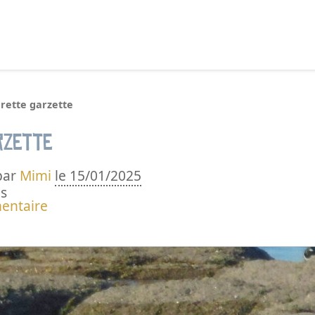
echercher :
grette garzette
rzette
par
Mimi
le 15/01/2025
s
entaire