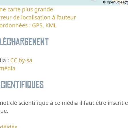
ne carte plus grande
reur de localisation à l’auteur
oordonnées : GPS, KML
éléchargement
ia :
CC by-sa
 média
cientifiques
ot clé scientifique à ce média il faut être inscri
que.
rdéidés