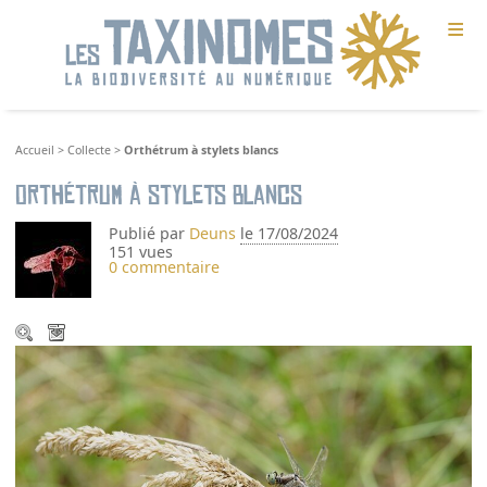
≡
Accueil
>
Collecte
>
Orthétrum à stylets blancs
Orthétrum à stylets blancs
Publié par
Deuns
le 17/08/2024
151 vues
0 commentaire