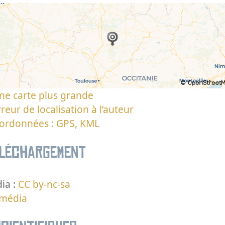
ne carte plus grande
reur de localisation à l’auteur
oordonnées : GPS, KML
éléchargement
ia :
CC by-nc-sa
 média