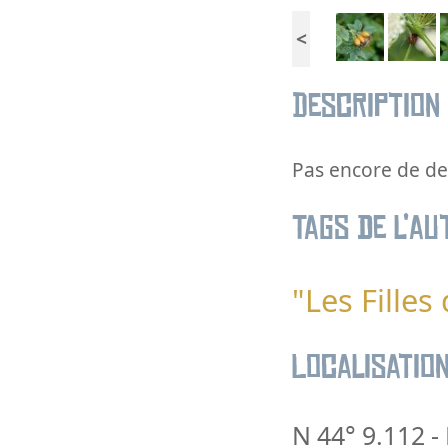
<
Description
Pas encore de des
Tags de l’au
"Les Filles 
Localisatio
N 44° 9.112
-