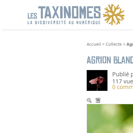
R
Accueil
>
Collecte
>
Ag
Agrion blan
Publié 
117 vue
0 comm