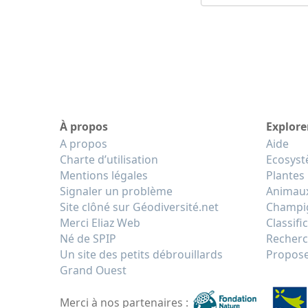
À propos
Explore
A propos
Aide
Charte d’utilisation
Ecosys
Mentions légales
Plantes
Signaler un problème
Animau
Site clôné sur Géodiversité.net
Champi
Merci Eliaz Web
Classifi
Né de SPIP
Recherc
Un site des petits débrouillards
Propose
Grand Ouest
Merci à nos partenaires :