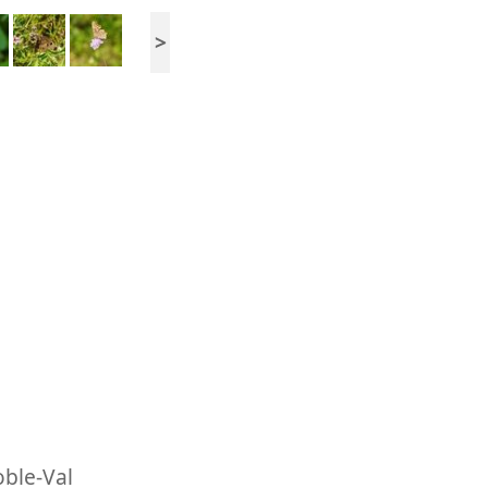
>
oble-Val