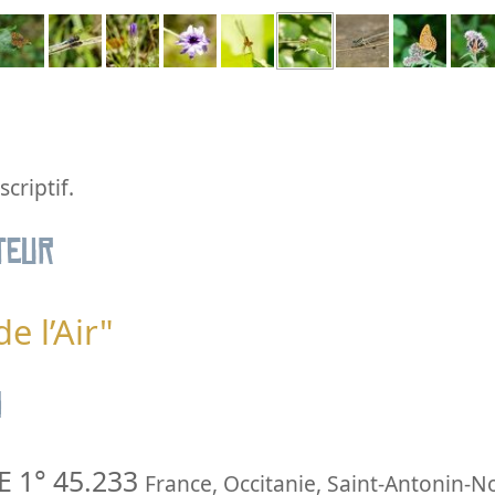
criptif.
teur
de l’Air"
n
E 1° 45.233
France
,
Occitanie
,
Saint-Antonin-N