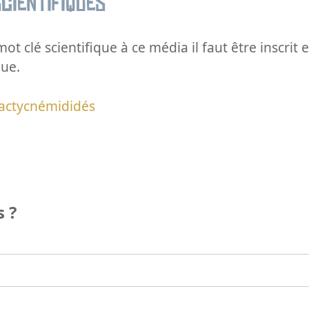
cientifiques
ot clé scientifique à ce média il faut être inscri
que.
actycnémididés
 ?