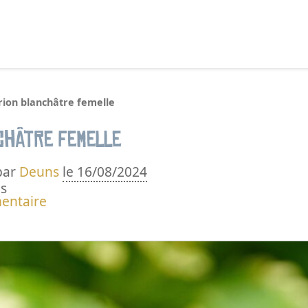
echercher :
rion blanchâtre femelle
châtre femelle
par
Deuns
le 16/08/2024
s
entaire