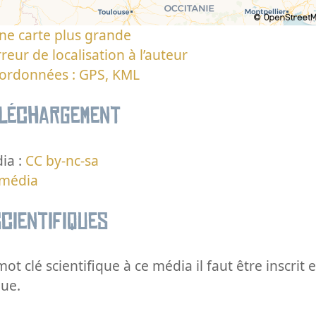
ne carte plus grande
reur de localisation à l’auteur
oordonnées : GPS, KML
éléchargement
ia :
CC by-nc-sa
 média
cientifiques
ot clé scientifique à ce média il faut être inscri
que.