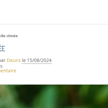
echercher :
ille chinée
ée
par
Deuns
le 15/08/2024
s
entaire