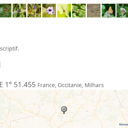
criptif.
n
E 1° 51.455
France
,
Occitanie
,
Milhars