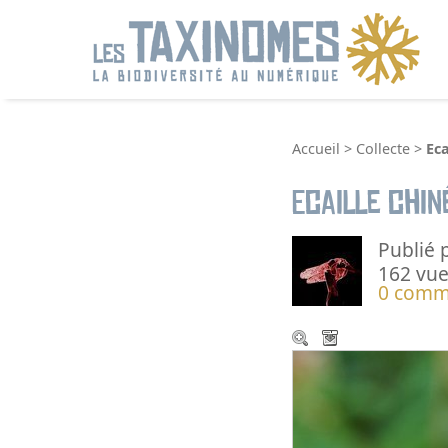
R
Accueil
>
Collecte
>
Eca
Ecaille chin
Publié 
162 vue
0 comm