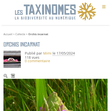
≡
Accueil
>
Collecte
>
Orchis incarnat
Orchis incarnat
Publié par
Mimi
le 17/05/2024
118 vues
0 commentaire