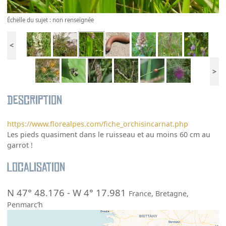
Échelle du sujet : non renseignée
<
>
Description
https://www.florealpes.com/fiche_orchisincarnat.php
Les pieds quasiment dans le ruisseau et au moins 60 cm au
garrot !
Localisation
N 47° 48.176
-
W 4° 17.981
France
,
Bretagne
,
Penmarc’h