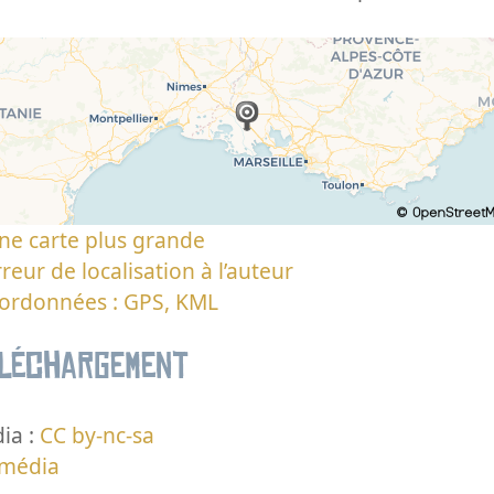
ne carte plus grande
reur de localisation à l’auteur
oordonnées : GPS, KML
éléchargement
ia :
CC by-nc-sa
 média