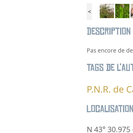
<
Description
Pas encore de des
Tags de l’au
P.N.R. de
Localisatio
N 43° 30.975