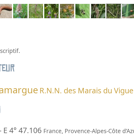
criptif.
teur
 Camargue
R.N.N. des Marais du Vigue
n
-
E 4° 47.106
France
,
Provence-Alpes-Côte d’Az