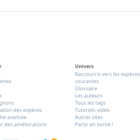
r
Univers
Raccourcis vers les espèces
tèmes
courantes
Glossaire
x
Les auteurs
gnons
Tous les tags
cation des espèces
Tutoriels vidéo
he avancée
Autres sites
r des améliorations
Partir en sortie !