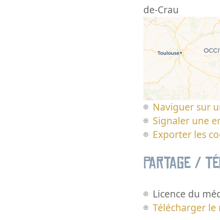
de-Crau
Naviguer sur u
Signaler une er
Exporter les c
Partage / T
Licence du méd
Télécharger le