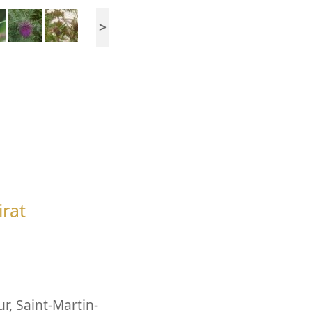
>
irat
ur
,
Saint-Martin-