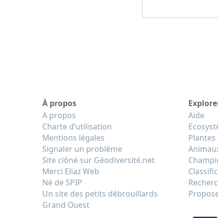
À propos
Explore
A propos
Aide
Charte d’utilisation
Ecosys
Mentions légales
Plantes
Signaler un problème
Animau
Site clôné sur Géodiversité.net
Champi
Merci Eliaz Web
Classifi
Né de SPIP
Recherc
Un site des petits débrouillards
Propose
Grand Ouest