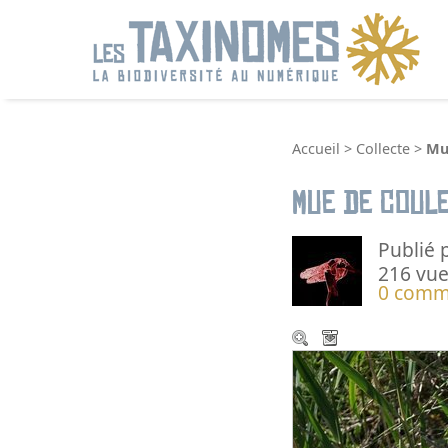
R
Accueil
>
Collecte
>
Mu
Mue de Coul
Publié 
216 vue
0 comm