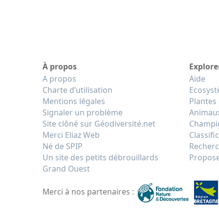
À propos
Explore
A propos
Aide
Charte d’utilisation
Ecosys
Mentions légales
Plantes
Signaler un problème
Animau
Site clôné sur Géodiversité.net
Champi
Merci Eliaz Web
Classifi
Né de SPIP
Recherc
Un site des petits débrouillards
Propose
Grand Ouest
Merci à nos partenaires :