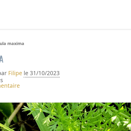
echercher :
pula maxima
a
par
Filipe
le 31/10/2023
s
entaire