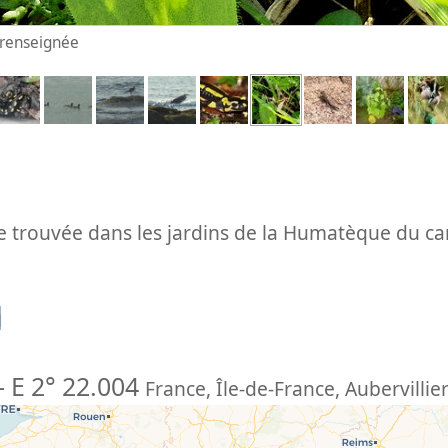
n renseignée
e trouvée dans les jardins de la Humatèque du c
n
-
E 2° 22.004
France
,
Île-de-France
,
Aubervillie