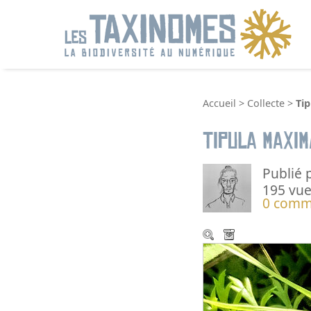
R
Accueil
>
Collecte
>
Ti
Tipula maxim
Publié 
195 vue
0 comm