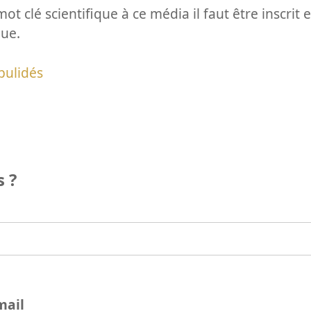
ot clé scientifique à ce média il faut être inscri
que.
pulidés
 ?
mail