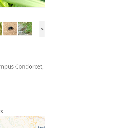
>
ampus Condorcet,
rs