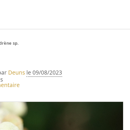
echercher :
drène sp.
par
Deuns
le 09/08/2023
s
entaire