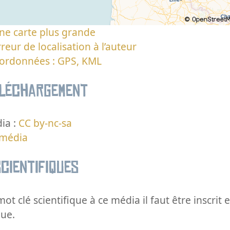
ne carte plus grande
reur de localisation à l’auteur
oordonnées : GPS, KML
éléchargement
ia :
CC by-nc-sa
 média
cientifiques
ot clé scientifique à ce média il faut être inscri
que.