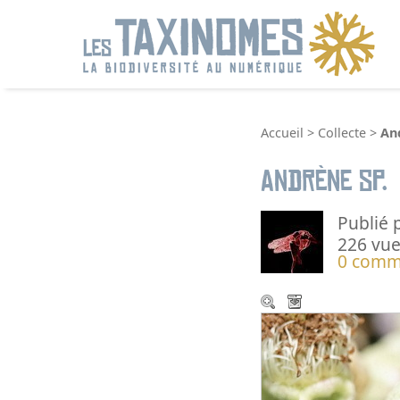
R
Accueil
>
Collecte
>
An
Andrène sp.
Publié 
226 vue
0 comm