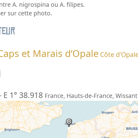
tre A. nigrospina ou A. filipes.
her sur cette photo.
teur
 Caps et Marais d’Opale
Côte d’Opal
n
-
E 1° 38.918
France
,
Hauts-de-France
,
Wissant