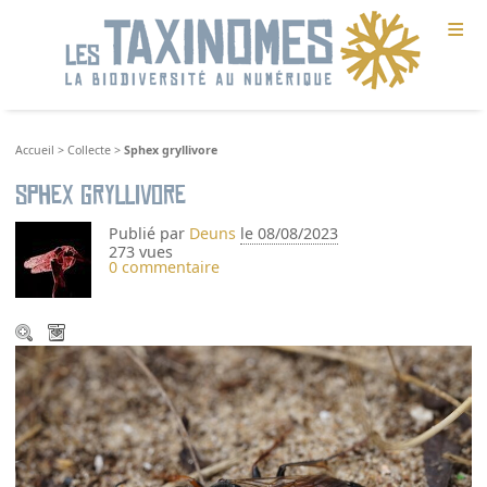
≡
Accueil
>
Collecte
>
Sphex gryllivore
Sphex gryllivore
Publié par
Deuns
le 08/08/2023
273 vues
0 commentaire