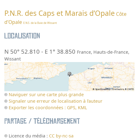
P.N.R. des Caps et Marais d’Opale
Côte
d’Opale
E.N.S. de la Baie de Wissant
Localisation
N 50° 52.810
-
E 1° 38.850
France
,
Hauts-de-France
,
Wissant
Naviguer sur une carte plus grande
Signaler une erreur de localisation à l’auteur
Exporter les coordonnées : GPS, KML
Partage / Téléchargement
Licence du média :
CC by-nc-sa