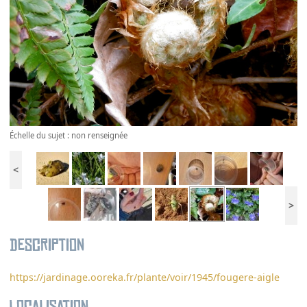
Échelle du sujet : non renseignée
<
>
Description
https://jardinage.ooreka.fr/plante/voir/1945/fougere-aigle