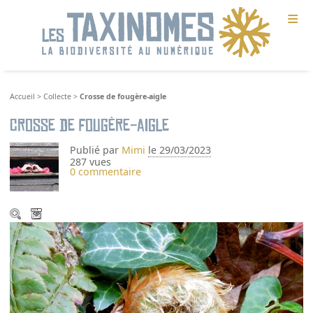
≡
Accueil
>
Collecte
>
Crosse de fougère-aigle
Crosse de fougère-aigle
Publié par
Mimi
le 29/03/2023
287 vues
0 commentaire