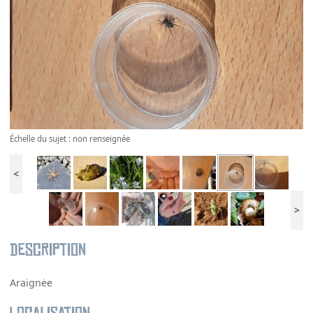
Échelle du sujet : non renseignée
<
>
Description
Araignėe