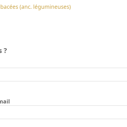
bacées (anc. légumineuses)
 ?
mail