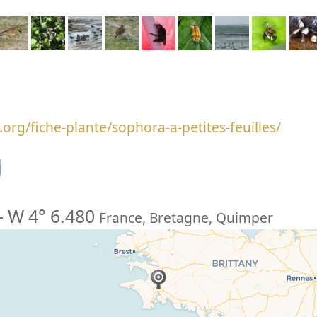
org/fiche-plante/sophora-a-petites-feuilles/
n
-
W 4° 6.480
France
,
Bretagne
,
Quimper