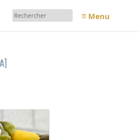
≡
Menu
a)