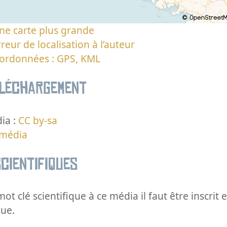
ne carte plus grande
reur de localisation à l’auteur
oordonnées : GPS, KML
éléchargement
ia :
CC by-sa
 média
cientifiques
ot clé scientifique à ce média il faut être inscri
que.