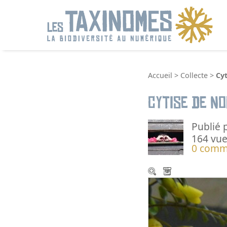
R
Accueil
>
Collecte
>
Cy
Cytise de N
Publié 
164 vue
0 comm