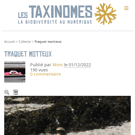
≡
Accueil
>
Collecte
>
Traquet motteux
Traquet motteux
Publié par
Mimi
le 01/12/2022
190 vues
0 commentaire