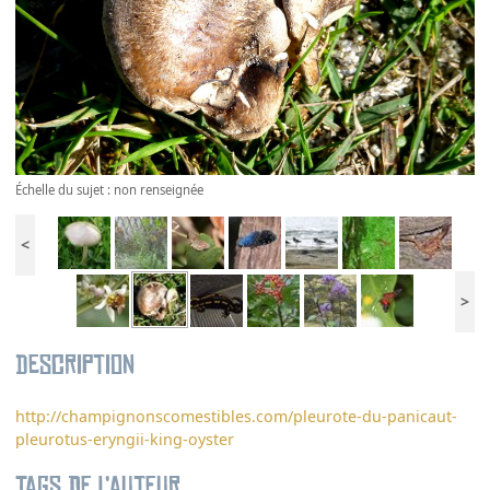
Échelle du sujet : non renseignée
<
>
Description
http://champignonscomestibles.com/pleurote-du-panicaut-
pleurotus-eryngii-king-oyster
Tags de l’auteur