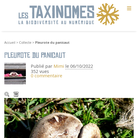
≡
Accueil
>
Collecte
>
Pleurote du panicaut
Pleurote du panicaut
Publié par
Mimi
le 06/10/2022
352 vues
0 commentaire