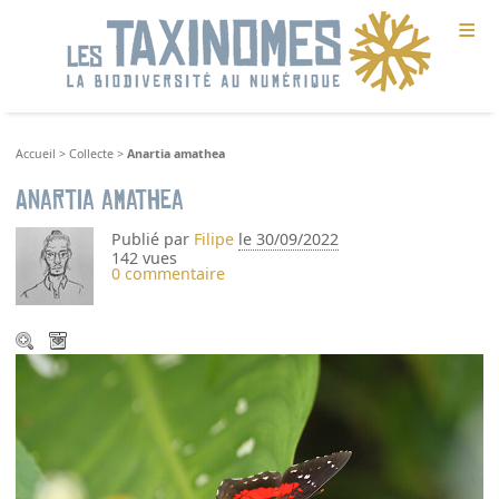
≡
Accueil
>
Collecte
>
Anartia amathea
Anartia amathea
Publié par
Filipe
le 30/09/2022
142 vues
0 commentaire