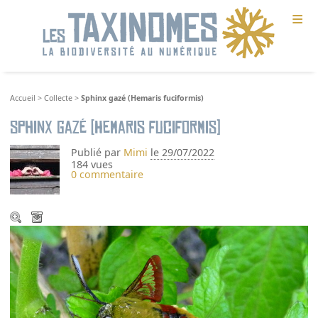
≡
Accueil
>
Collecte
>
Sphinx gazé (Hemaris fuciformis)
Sphinx gazé (Hemaris fuciformis)
Publié par
Mimi
le 29/07/2022
184 vues
0 commentaire