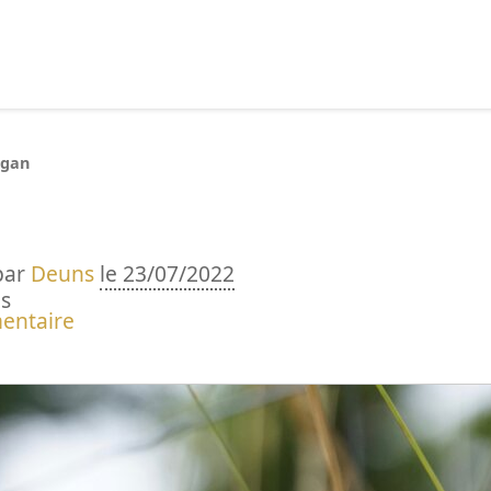
echercher :
igan
par
Deuns
le 23/07/2022
s
entaire