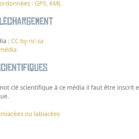
oordonnées : GPS, KML
éléchargement
ia :
CC by-nc-sa
 média
cientifiques
ot clé scientifique à ce média il faut être inscri
que.
miacées ou labiacées