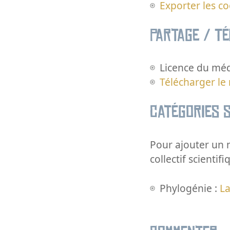
Exporter les c
Partage / T
Licence du méd
Télécharger le
Catégories s
Pour ajouter un m
collectif scientifi
Phylogénie :
La