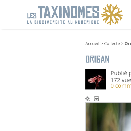
R
Accueil
>
Collecte
>
Or
Origan
Publié 
172 vue
0 comm