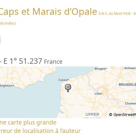
 Caps et Marais d’Opale
E.N.S. du Mont Pelé - 
icinales)
n
-
E 1° 51.237
France
ne carte plus grande
reur de localisation à l’auteur