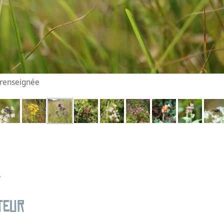
n renseignée
e
teur