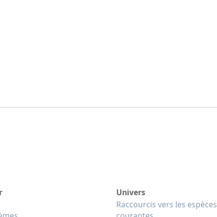
r
Univers
Raccourcis vers les espèces
tèmes
courantes