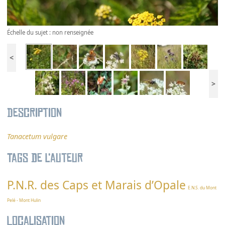
Échelle du sujet : non renseignée
<
>
Description
Tanacetum vulgare
Tags de l’auteur
P.N.R. des Caps et Marais d’Opale
E.N.S. du Mont
Pelé - Mont Hulin
Localisation