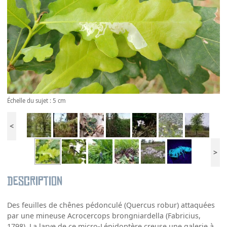
Échelle du sujet : 5 cm
<
>
Description
Des feuilles de chênes pédonculé (Quercus robur) attaquées
par une mineuse Acrocercops brongniardella (Fabricius,
1798). La larve de ce micro-Lépidoptère creuse une galerie à