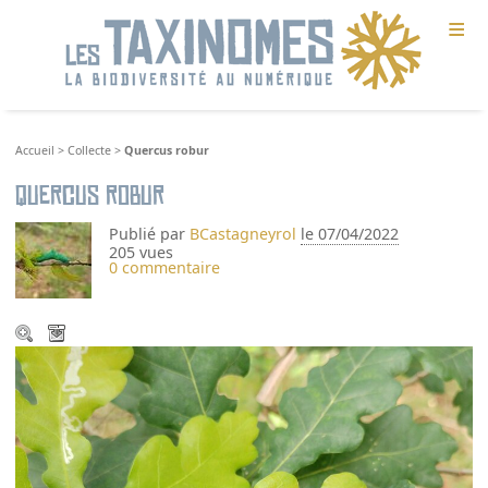
≡
Accueil
>
Collecte
>
Quercus robur
Quercus robur
Publié par
BCastagneyrol
le 07/04/2022
205 vues
0 commentaire