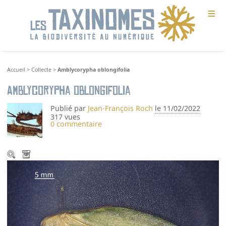
≡
Accueil
>
Collecte
>
Amblycorypha oblongifolia
Amblycorypha oblongifolia
Publié par
Jean-François Roch
le 11/02/2022
317 vues
0 commentaire