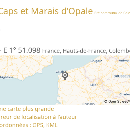
 Caps et Marais d’Opale
Pré communal de Col
n
-
E 1° 51.098
France
,
Hauts-de-France
,
Colemb
ne carte plus grande
reur de localisation à l’auteur
oordonnées : GPS, KML