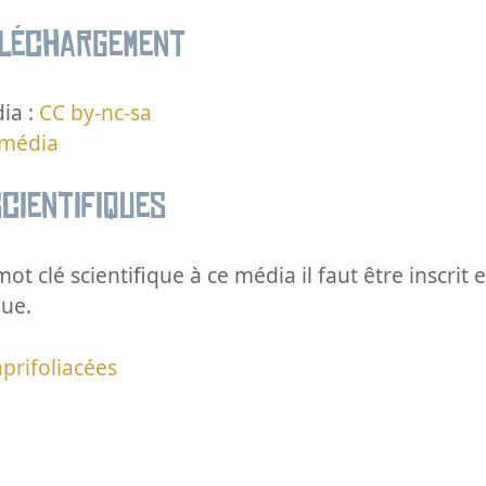
éléchargement
ia :
CC by-nc-sa
 média
cientifiques
ot clé scientifique à ce média il faut être inscri
que.
prifoliacées