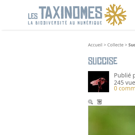
R
Accueil
>
Collecte
>
Suc
Succise
Publié 
245 vue
0 comm