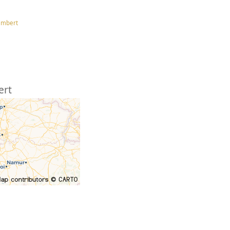
embert
ert