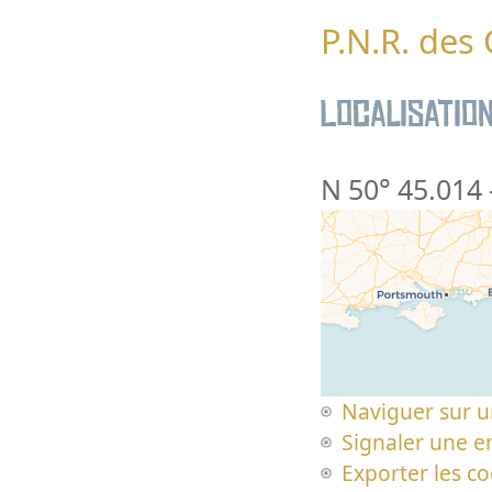
P.N.R. des
Localisatio
N 50° 45.014
Naviguer sur u
Signaler une er
Exporter les c