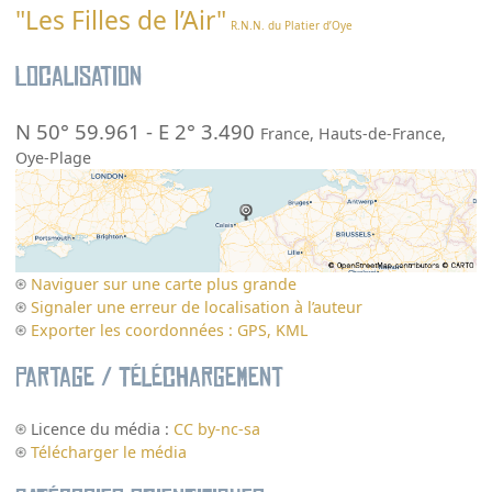
"Les Filles de l’Air"
R.N.N. du Platier d’Oye
Localisation
N 50° 59.961
-
E 2° 3.490
France
,
Hauts-de-France
,
Oye-Plage
Naviguer sur une carte plus grande
Signaler une erreur de localisation à l’auteur
Exporter les coordonnées : GPS, KML
Partage / Téléchargement
Licence du média :
CC by-nc-sa
Télécharger le média