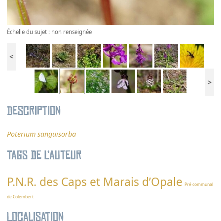
Échelle du sujet : non renseignée
<
>
Description
Poterium sanguisorba
Tags de l’auteur
P.N.R. des Caps et Marais d’Opale
Pré communal
de Colembert
Localisation