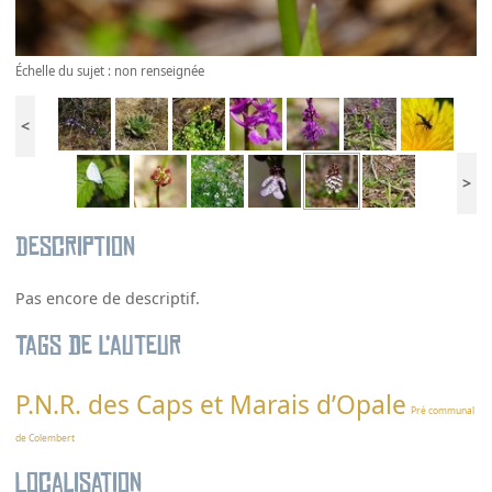
Échelle du sujet : non renseignée
<
>
Description
Pas encore de descriptif.
Tags de l’auteur
P.N.R. des Caps et Marais d’Opale
Pré communal
de Colembert
Localisation