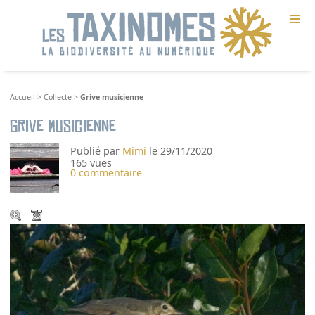
≡
Accueil
>
Collecte
>
Grive musicienne
Grive musicienne
Publié par
Mimi
le 29/11/2020
165 vues
0 commentaire