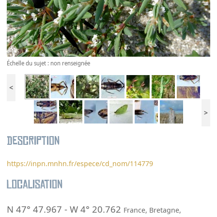
Échelle du sujet : non renseignée
<
>
Description
https://inpn.mnhn.fr/espece/cd_nom/114779
Localisation
N 47° 47.967
-
W 4° 20.762
France
,
Bretagne
,