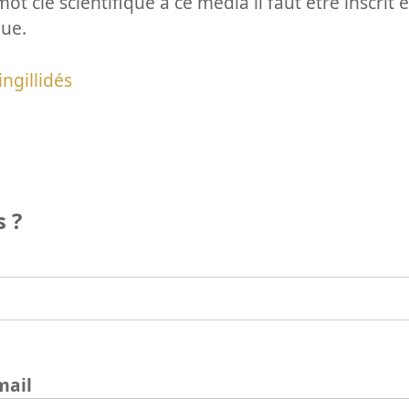
ot clé scientifique à ce média il faut être inscri
que.
ingillidés
 ?
mail