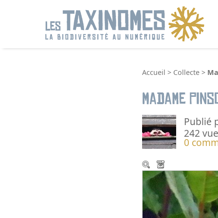
R
Accueil
>
Collecte
>
Ma
Madame Pins
Publié 
242 vue
0 comm