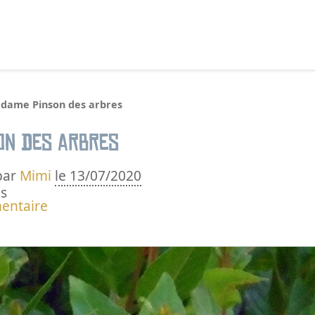
echercher :
dame Pinson des arbres
on des arbres
par
Mimi
le 13/07/2020
s
entaire