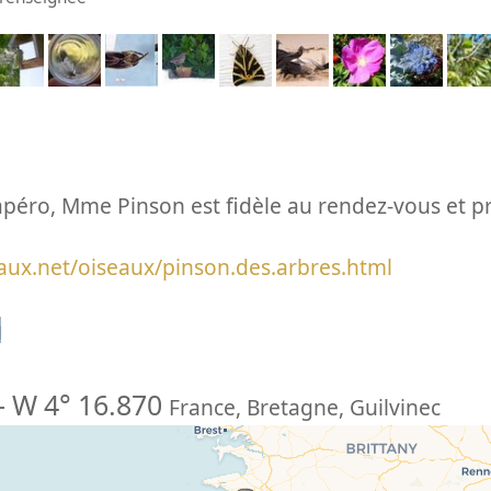
l’apéro, Mme Pinson est fidèle au rendez-vous et p
aux.net/oiseaux/pinson.des.arbres.html
n
-
W 4° 16.870
France
,
Bretagne
,
Guilvinec