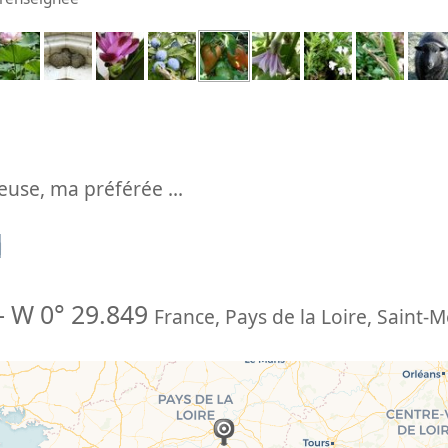
euse, ma préférée ...
n
-
W 0° 29.849
France
,
Pays de la Loire
,
Saint-M