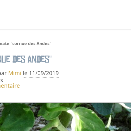
echercher :
mate "cornue des Andes"
nue des Andes"
par
Mimi
le 11/09/2019
s
entaire