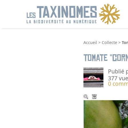
R
Accueil
>
Collecte
>
To
Tomate "cor
Publié 
377 vue
0 comm