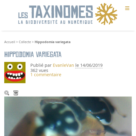
≡
Accueil
>
Collecte
>
Hippodomia variegata
Hippodomia variegata
Publié par
EvanleVan
le 14/06/2019
362 vues
1 commentaire