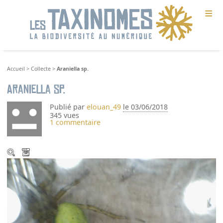
≡
Accueil
>
Collecte
>
Araniella sp.
Araniella sp.
Publié par
elouan_49
le 03/06/2018
345 vues
1 commentaire